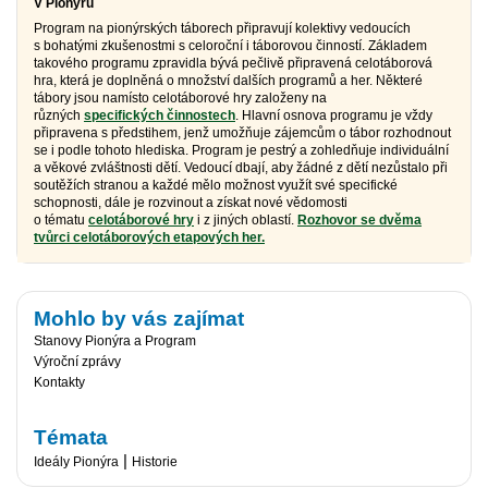
V Pionýru
Program na pionýrských táborech připravují kolektivy vedoucích
s bohatými zkušenostmi s celoroční i táborovou činností. Základem
takového programu zpravidla bývá pečlivě připravená celotáborová
hra, která je doplněná o množství dalších programů a her. Některé
tábory jsou namísto celotáborové hry založeny na
různých
specifických činnostech
. Hlavní osnova programu je vždy
připravena s předstihem, jenž umožňuje zájemcům o tábor rozhodnout
se i podle tohoto hlediska. Program je pestrý a zohledňuje individuální
a věkové zvláštnosti dětí. Vedoucí dbají, aby žádné z dětí nezůstalo při
soutěžích stranou a každé mělo možnost využít své specifické
schopnosti, dále je rozvinout a získat nové vědomosti
o tématu
celotáborové hry
i z jiných oblastí.
Rozhovor se dvěma
tvůrci celotáborových etapových her.
Mohlo by vás zajímat
Stanovy Pionýra a Program
Výroční zprávy
Kontakty
Témata
|
Ideály Pionýra
Historie