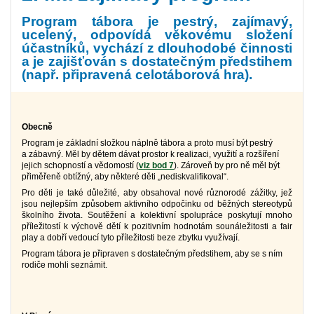
Program tábora je pestrý, zajímavý,
ucelený, odpovídá věkovému složení
účastníků, vychází z dlouhodobé činnosti
a je zajišťován s dostatečným předstihem
(např. připravená celotáborová hra).
Obecně
Program je základní složkou náplně tábora a proto musí být pestrý
a zábavný. Měl by dětem dávat prostor k realizaci, využití a rozšíření
jejich schopností a vědomostí (
viz bod 7
). Zároveň by pro ně měl být
přiměřeně obtížný, aby některé děti „nediskvalifikoval“.
Pro děti je také důležité, aby obsahoval nové různorodé zážitky, jež
jsou nejlepším způsobem aktivního odpočinku od běžných stereotypů
školního života. Soutěžení a kolektivní spolupráce poskytují mnoho
příležitostí k výchově dětí k pozitivním hodnotám sounáležitosti a fair
play a dobří vedoucí tyto příležitosti beze zbytku využívají.
Program tábora je připraven s dostatečným předstihem, aby se s ním
rodiče mohli seznámit.