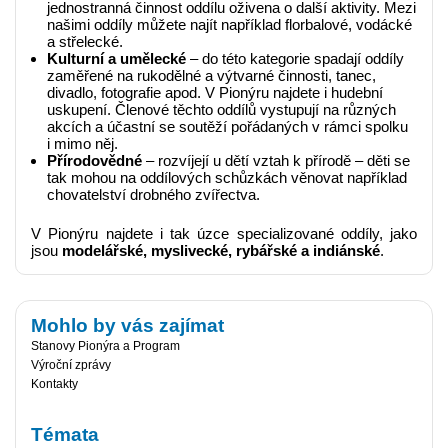
jednostranná činnost oddílu oživena o další aktivity. Mezi
našimi oddíly můžete najít například florbalové, vodácké
a střelecké.
Kulturní a umělecké
– do této kategorie spadají oddíly
zaměřené na rukodělné a výtvarné činnosti, tanec,
divadlo, fotografie apod. V Pionýru najdete i hudební
uskupení. Členové těchto oddílů vystupují na různých
akcích a účastní se soutěží pořádaných v rámci spolku
i mimo něj.
Přírodovědné
– rozvíjejí u dětí vztah k přírodě – děti se
tak mohou na oddílových schůzkách věnovat například
chovatelství drobného zvířectva.
V Pionýru najdete i tak úzce specializované oddíly, jako
jsou
modelářské, myslivecké, rybářské a indiánské
.
Mohlo by vás zajímat
Stanovy Pionýra a Program
Výroční zprávy
Kontakty
Témata