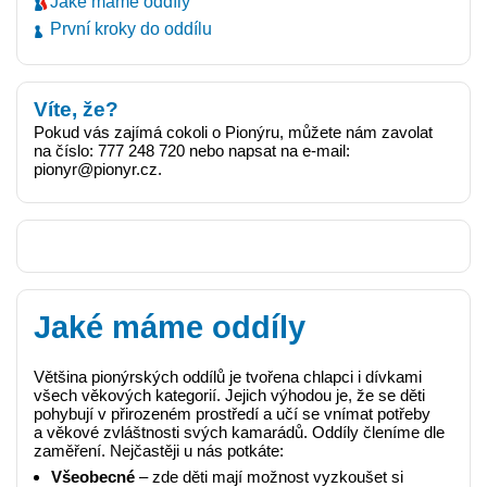
Jaké máme oddíly
První kroky do oddílu
Víte, že?
Pokud vás zajímá cokoli o Pionýru, můžete nám zavolat
na číslo: 777 248 720 nebo napsat na e-mail:
pionyr@pionyr.cz.
Jaké máme oddíly
Většina pionýrských oddílů je tvořena chlapci i dívkami
všech věkových kategorií. Jejich výhodou je, že se děti
pohybují v přirozeném prostředí a učí se vnímat potřeby
a věkové zvláštnosti svých kamarádů. Oddíly členíme dle
zaměření. Nejčastěji u nás potkáte:
Všeobecné
– zde děti mají možnost vyzkoušet si