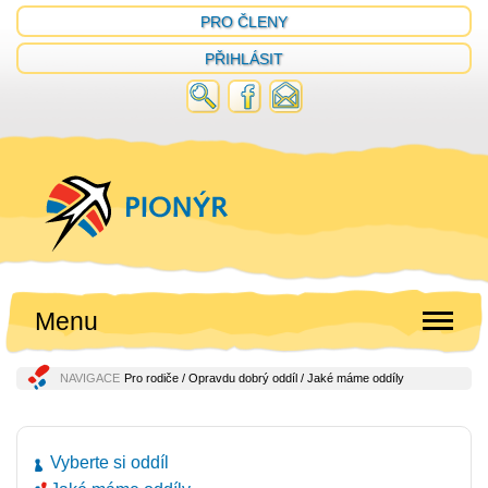
PRO ČLENY
PŘIHLÁSIT
Menu
NAVIGACE
Pro rodiče
/
Opravdu dobrý oddíl
/ Jaké máme oddíly
Vyberte si oddíl