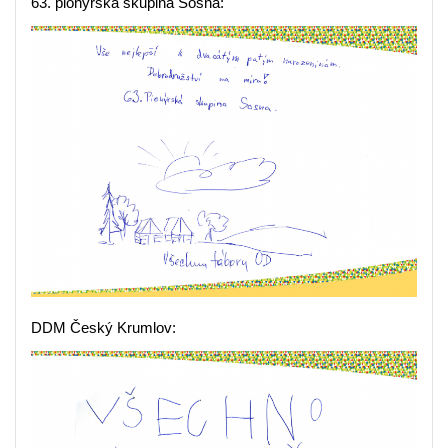
63. pionýrská skupina Sosna:
DDM Český Krumlov: