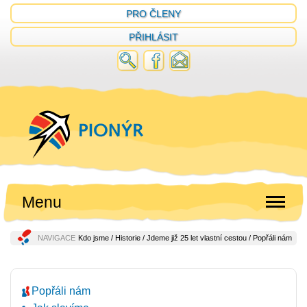
PRO ČLENY
PŘIHLÁSIT
Menu
NAVIGACE
Kdo jsme
/
Historie
/
Jdeme již 25 let vlastní cestou
/ Popřáli nám
Popřáli nám