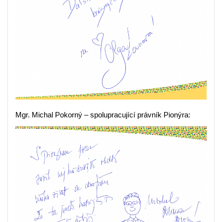
Mgr. Michal Pokorný – spolupracující právník Pionýra: