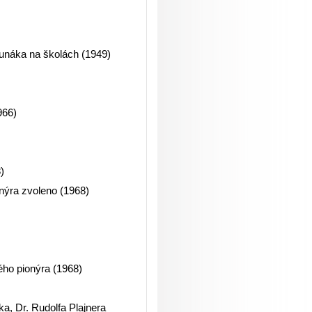
Junáka na školách (1949)
966)
)
nýra zvoleno (1968)
ho pionýra (1968)
a, Dr. Rudolfa Plajnera