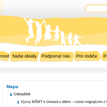
nost
Naše ideály
Podporují nás
Pro rodiče
P
Mapa
Odkladiště
Výzvy MŠMT k činnosti s dětmi – cizinci migrujícími z 