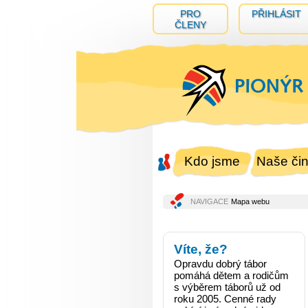
PRO
PŘIHLÁSIT
ČLENY
Kdo jsme
Naše čin
NAVIGACE
Mapa webu
Víte, že?
Opravdu dobrý tábor
pomáhá dětem a rodičům
s výběrem táborů už od
roku 2005. Cenné rady