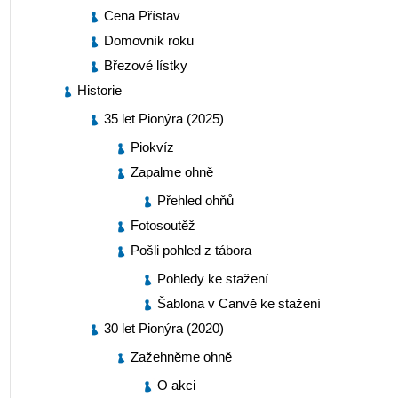
Cena Přístav
Domovník roku
Březové lístky
Historie
35 let Pionýra (2025)
Piokvíz
Zapalme ohně
Přehled ohňů
Fotosoutěž
Pošli pohled z tábora
Pohledy ke stažení
Šablona v Canvě ke stažení
30 let Pionýra (2020)
Zažehněme ohně
O akci