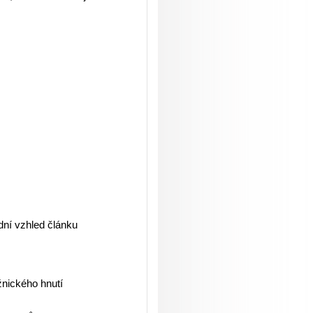
dní vzhled článku
žnického hnutí