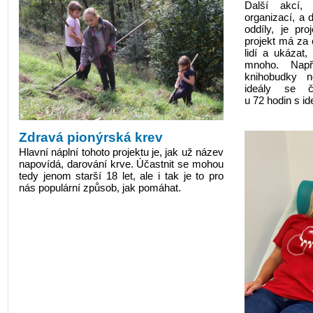
Další akcí,
organizací, a 
oddíly, je pro
projekt má za 
lidí a ukázat,
mnoho. Napří
knihobudky 
ideály se ča
u 72 hodin s id
Zdravá pionýrská krev
Hlavní náplní tohoto projektu je, jak už název
napovídá, darování krve. Účastnit se mohou
tedy jenom starší 18 let, ale i tak je to pro
nás populární způsob, jak pomáhat.