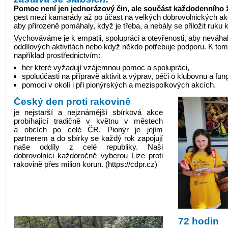
Pomoc není jen jednorázový čin, ale součást každodenního ž
gest mezi kamarády až po účast na velkých dobrovolnických ak
aby přirozeně pomáhaly, když je třeba, a nebály se přiložit ruku k
Vychováváme je k empatii, spolupráci a otevřenosti, aby neváhaly
oddílových aktivitách nebo když někdo potřebuje podporu. K tom
například prostřednictvím:
her které vyžadují vzájemnou pomoc a spolupráci,
spoluúčasti na přípravě aktivit a výprav, péči o klubovnu a fun
pomoci v okolí i při pionýrských a mezispolkových akcích.
Český den proti rakovině
je nejstarší a nejznámější sbírková akce
probíhající tradičně v květnu v městech
a obcích po celé ČR. Pionýr je jejím
partnerem a do sbírky se každý rok zapojují
naše oddíly z celé republiky. Naši
dobrovolníci každoročně vyberou Lize proti
rakovině přes milion korun. (
https://cdpr.cz
)
72 hodin