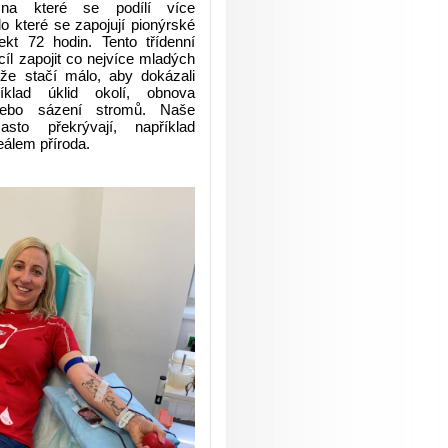
 na které se podílí více
do které se zapojují pionýrské
jekt 72 hodin. Tento třídenní
cíl zapojit co nejvíce mladých
 že stačí málo, aby dokázali
klad úklid okolí, obnova
nebo sázení stromů. Naše
sto překrývají, například
eálem příroda.