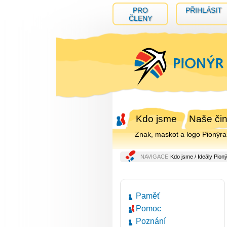
PRO
PŘIHLÁSIT
ČLENY
Kdo jsme
Naše čin
Znak, maskot a logo Pionýra
NAVIGACE
Kdo jsme
/
Ideály Pion
Paměť
Pomoc
Poznání