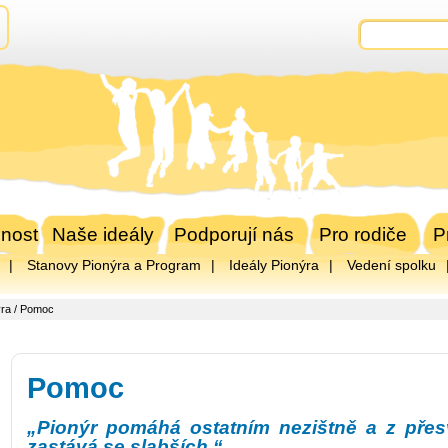
nost
Naše ideály
Podporují nás
Pro rodiče
P
Stanovy Pionýra a Program
Ideály Pionýra
Vedení spolku
ýra
/ Pomoc
Pomoc
„Pionýr pomáhá ostatním nezištně a z přesvě
zastává se slabších.“