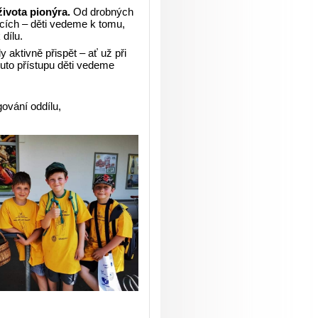
ivota pionýra.
Od drobných
cích – děti vedeme k tomu,
 dílu.
 aktivně přispět – ať už při
uto přístupu děti vedeme
gování oddílu,