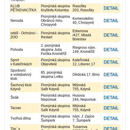
KLUB
Pionýrská skupina
Rasošky
DETAIL
PĚTADVACÍTKA
Kryštofa Kolumba
203, Rasošky
Pionýrská skupina
Komenského
DETAIL
Nenuda
Obránců míru
40, Chropyně
Chropyně
Erbenova
oddíl - Ochránci -
Pionýrská skupina
DETAIL
/427, Mladá
ZOO
Restart
Boleslav
2. pionýrská
Riegrovo nám.
DETAIL
Pohoda
skupina Julia
149, Kroměříž
Fučíka Kroměříž
Sport
Pionýrská skupina
Kateřinská
DETAIL
v Kateřinkách
Objevitelé
12, Liberec 17
Sportovní
85. pionýrská
DETAIL
a volejbalový
Dědická 17, Brno
skupina Letka
klub
Šachový klub
Pionýrská skupina
Mlýnská
DETAIL
Kdyně
Safír Kdyně
755, Kdyně
Pionýrská skupina
Husova
DETAIL
Širák
Nepomuk
244, Nepomuk
Pionýrská skupina
Mlýnská
DETAIL
Tarzan
Safír Kdyně
755, Kdyně
Pionýrská skupina
nám. J. Zajíce
DETAIL
Tvořivá dílna
Šumperk
7, Šumperk
Pionýrská skupina
Tusarova
DETAIL
Týn´ s