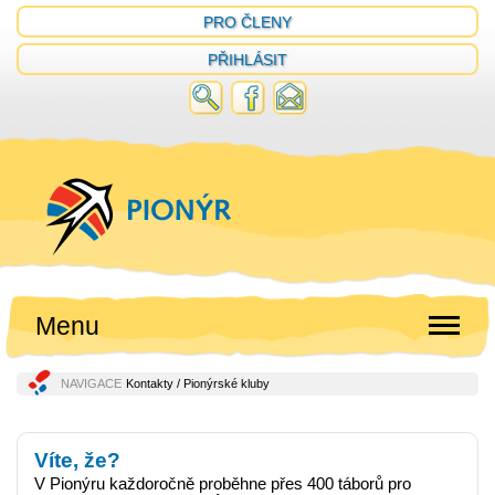
PRO ČLENY
PŘIHLÁSIT
Menu
NAVIGACE
Kontakty
/ Pionýrské kluby
Víte, že?
V Pionýru každoročně proběhne přes 400 táborů pro