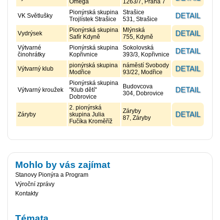
Omega
1263/7, Praha 7
Pionýrská skupina
Strašice
DETAIL
VK Světlušky
Trojlístek Strašice
531, Strašice
Pionýrská skupina
Mlýnská
DETAIL
Vydrýsek
Safír Kdyně
755, Kdyně
Výtvarné
Pionýrská skupina
Sokolovská
DETAIL
činohrátky
Kopřivnice
393/3, Kopřivnice
pionýrská skupina
náměstí Svobody
DETAIL
Výtvarný klub
Modřice
93/22, Modřice
Pionýrská skupina
Budovcova
DETAIL
Výtvarný kroužek
"Klub dětí"
304, Dobrovice
Dobrovice
2. pionýrská
Záryby
DETAIL
Záryby
skupina Julia
87, Záryby
Fučíka Kroměříž
Mohlo by vás zajímat
Stanovy Pionýra a Program
Výroční zprávy
Kontakty
Témata