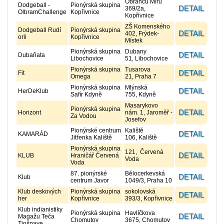
Obránců Míru
Dodgeball -
Pionýrská skupina
DETAIL
369/2a,
OlbramChallenge
Kopřivnice
Kopřivnice
ZŠ Komenského
Dodgeball Rudí
Pionýrská skupina
DETAIL
402, Frýdek-
orli
Kopřivnice
Místek
Pionýrská skupina
Dubany
DETAIL
Dubaňata
Libochovice
51, Libochovice
Pionýrská skupina
Tusarova
DETAIL
Fit
Omega
21, Praha 7
Pionýrská skupina
Mlýnská
DETAIL
HerDeKlub
Safír Kdyně
755, Kdyně
Masarykovo
Pionýrská skupina
DETAIL
Horizont
nám. 1, Jaroměř -
Za Vodou
Josefov
Pionýrské centrum
Kaliště
DETAIL
KAMARÁD
Jitřenka Kaliště
106, Kaliště
Pionýrská skupina
121, Červená
DETAIL
KLUB
Hraničář Červená
Voda
Voda
87. pionýrské
Bělocerkevská
DETAIL
Klub
centrum Javor
1049/3, Praha 10
Klub deskových
Pionýrská skupina
sokolovská
DETAIL
her
Kopřivnice
393/3, Kopřivnice
Klub indianistiky
Pionýrská skupina
Havlíčkova
DETAIL
Magažu Teča
Chomutov
3675, Chomutov
Tiošpaye