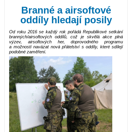
Branné a airsoftové
oddíly hledají posily
Od roku 2016 se každý rok pořádá Republikové setkání
branných/airsoftových oddílů, což je skvělá akce plná
výzev, airsoftových her, doprovodného programu
a možností navázat nová přátelství s oddíly, které sdílejí
podobné zaměření.