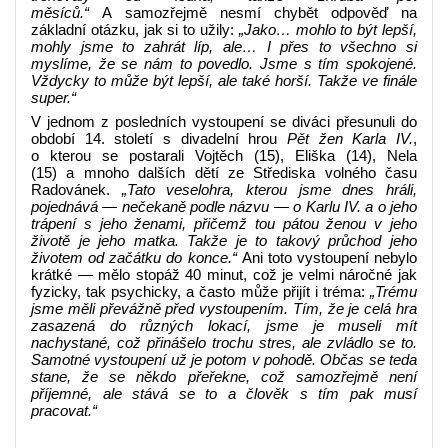
měsíců.“
A samozřejmě nesmí chybět odpověď na
základní otázku, jak si to užily:
„Jako… mohlo to být lepší,
mohly jsme to zahrát líp, ale… I přes to všechno si
myslíme, že se nám to povedlo. Jsme s tím spokojené.
Vždycky to může být lepší, ale také horší. Takže ve finále
super.“
V jednom z posledních vystoupení se diváci přesunuli do
období 14. století s divadelní hrou
Pět žen Karla IV.
,
o kterou se postarali Vojtěch (15), Eliška (14), Nela
(15) a mnoho dalších dětí ze Střediska volného času
Radovánek.
„Tato veselohra, kterou jsme dnes hráli,
pojednává — nečekaně podle názvu — o Karlu IV. a o jeho
trápení s jeho ženami, přičemž tou pátou ženou v jeho
životě je jeho matka. Takže je to takový průchod jeho
životem od začátku do konce.“
Ani toto vystoupení nebylo
krátké — mělo stopáž 40 minut, což je velmi náročné jak
fyzicky, tak psychicky, a často může přijít i tréma:
„Trému
jsme měli převážně před vystoupením. Tím, že je celá hra
zasazená do různých lokací, jsme je museli mít
nachystané, což přinášelo trochu stres, ale zvládlo se to.
Samotné vystoupení už je potom v pohodě. Občas se teda
stane, že se někdo přeřekne, což samozřejmě není
příjemné, ale stává se to a člověk s tím pak musí
pracovat.“