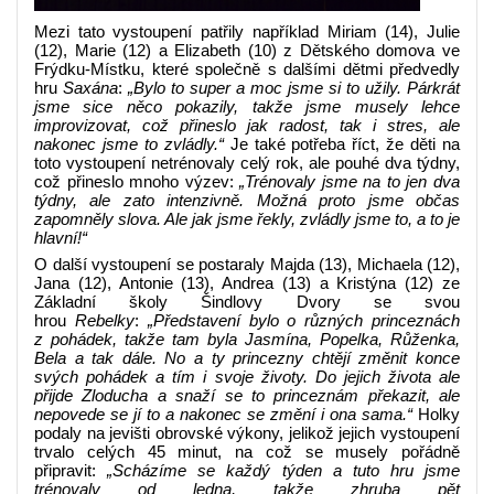
Mezi tato vystoupení patřily například Miriam (14), Julie
(12), Marie (12) a Elizabeth (10) z Dětského domova ve
Frýdku‑Místku, které společně s dalšími dětmi předvedly
hru
Saxána
:
„Bylo to super a moc jsme si to užily. Párkrát
jsme sice něco pokazily, takže jsme musely lehce
improvizovat, což přineslo jak radost, tak i stres, ale
nakonec jsme to zvládly.“
Je také potřeba říct, že děti na
toto vystoupení netrénovaly celý rok, ale pouhé dva týdny,
což přineslo mnoho výzev:
„Trénovaly jsme na to jen dva
týdny, ale zato intenzivně. Možná proto jsme občas
zapomněly slova. Ale jak jsme řekly, zvládly jsme to, a to je
hlavní!“
O další vystoupení se postaraly Majda (13), Michaela (12),
Jana (12), Antonie (13), Andrea (13) a Kristýna (12) ze
Základní školy Šindlovy Dvory se svou
hrou
Rebelky
:
„Představení bylo o různých princeznách
z pohádek, takže tam byla Jasmína, Popelka, Růženka,
Bela a tak dále. No a ty princezny chtějí změnit konce
svých pohádek a tím i svoje životy. Do jejich života ale
přijde Zloducha a snaží se to princeznám překazit, ale
nepovede se jí to a nakonec se změní i ona sama.“
Holky
podaly na jevišti obrovské výkony, jelikož jejich vystoupení
trvalo celých 45 minut, na což se musely pořádně
připravit:
„Scházíme se každý týden a tuto hru jsme
trénovaly od ledna, takže zhruba pět