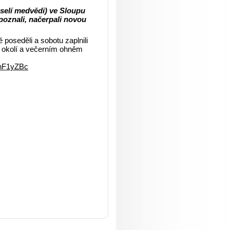
eselí medvědi) ve Sloupu
poznali, načerpali novou
 poseděli a sobotu zaplnili
 okolí a večerním ohněm
phF1yZBc