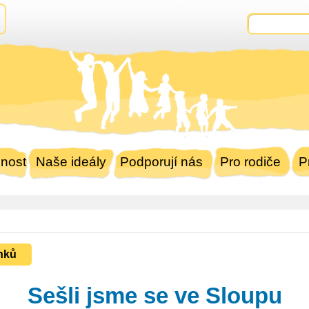
nost
Naše ideály
Podporují nás
Pro rodiče
P
nků
Sešli jsme se ve Sloupu