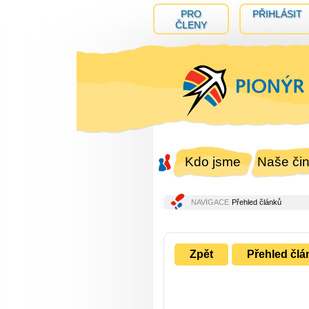
PRO
PŘIHLÁSIT
ČLENY
Kdo jsme
Naše čin
NAVIGACE
Přehled článků
Zpět
Přehled člá