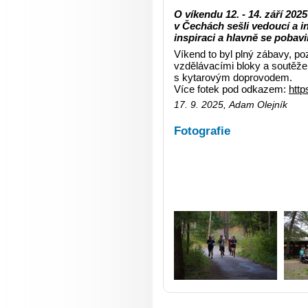
O víkendu 12. - 14. září 20
v Čechách sešli vedoucí a i
inspiraci a hlavně se pobavil
Víkend to byl plný zábavy, poz
vzdělávacími bloky a soutěž
s kytarovým doprovodem.
Více fotek pod odkazem:
htt
17. 9. 2025, Adam Olejník
Fotografie