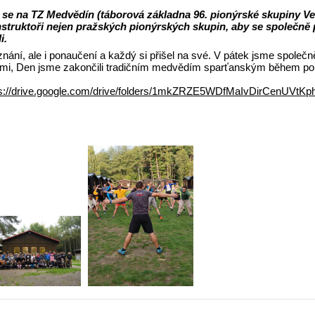
25 se na TZ Medvědín (táborová základna 96. pionýrské skupiny V
nstruktoři nejen pražských pionýrských skupin, aby se společně 
i.
nání, ale i ponaučení a každý si přišel na své. V pátek jsme společně
emi, Den jsme zakončili tradičním medvědím sparťanským během po
ps://drive.google.com/drive/folders/1mkZRZE5WDfMaIvDirCenUVtK